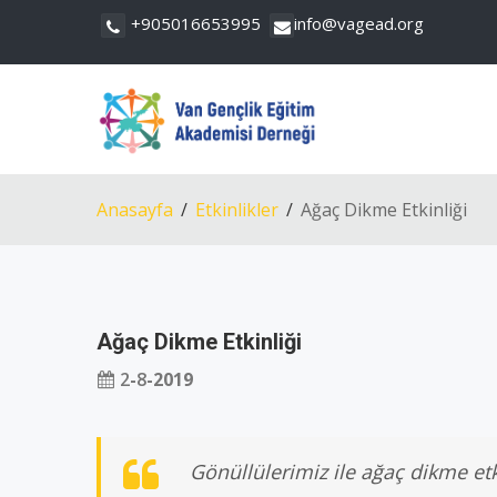
+905016653995
info@vagead.org
Anasayfa
Etkinlikler
Ağaç Dikme Etkinliği
Ağaç Dikme Etkinliği
2
-
8
-
2019
Gönüllülerimiz ile ağaç dikme et