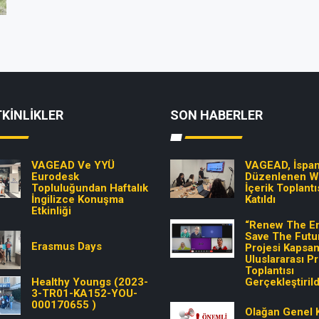
KINLIKLER
SON HABERLER
VAGEAD Ve YYÜ
VAGEAD, İspan
Eurodesk
Düzenlenen 
Topluluğundan Haftalık
İçerik Toplantı
İngilizce Konuşma
Katıldı
Etkinliği
“Renew The En
Save The Futu
Erasmus Days
Projesi Kapsa
Uluslararası P
Toplantısı
Healthy Youngs (2023-
Gerçekleştirild
3-TR01-KA152-YOU-
000170655 )
Olağan Genel 