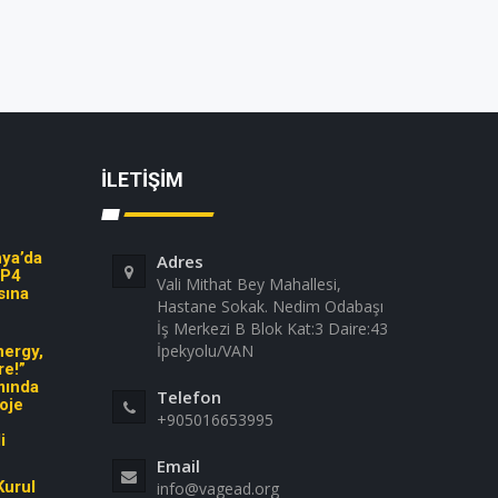
İLETIŞIM
ya’da
Adres
WP4
Vali Mithat Bey Mahallesi,
sına
Hastane Sokak. Nedim Odabaşı
İş Merkezi B Blok Kat:3 Daire:43
İpekyolu/VAN
ergy,
re!”
mında
Telefon
roje
+905016653995
i
Email
Kurul
info@vagead.org